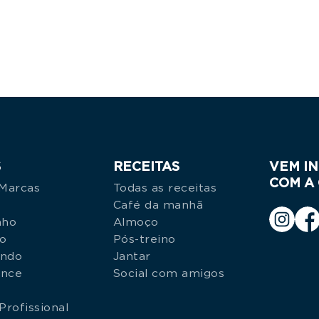
S
RECEITAS
VEM I
COM A
 Marcas
Todas as receitas
Café da manhã
nho
Almoço
no
Pós-treino
indo
Jantar
ance
Social com amigos
Profissional