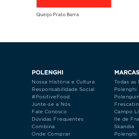
Queijo Prato Barra
POLENGHI
MARCA
Nossa História e Cultura
Todas as
Responsabilidade Social
Polenghi
#PositiveFood
Polengui
Junte-se a Nós
Frescati
Fale Conosco
Campo L
Dúvidas Frequentes
Ile de Fr
Combina
Skandia
Onde Comprar
Polenghi 