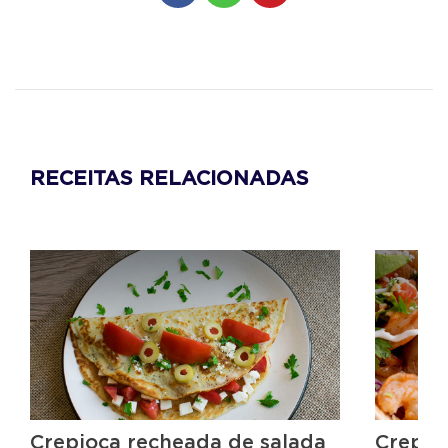
RECEITAS RELACIONADAS
Crepioca recheada de salada
Crepes