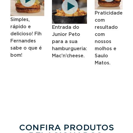
Praticidade
Simples,
com
MA
MA
rápido e
resultado
Entrada do
delicioso! Fih
com
Junior Peto
Fernandes
nossos
para a sua
sabe o que é
molhos e
hamburgueria:
bom!
Saulo
Mac’n’cheese.
Matos.
CONFIRA PRODUTOS